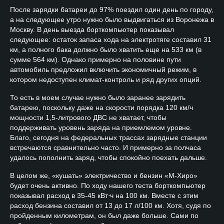
После зарядки батареи до 97% поездил один день по городу,
а на следующее утро нужно было выдвигаться из Воронежа в
Москву. В день выезда борткомпьютер показывал
следующее: остаток запаса хода на электротяге составил 31
км, а полного бака должно было хватить еще на 533 км (в
сумме 564 км). Однако примерно на половине пути
автомобиль предложил включить экономичный режим, в
котором недоступен климат-контроль и ряд других опций.
То есть в моем случае нужно было заранее зарядить
батарею, поскольку даже на скорости порядка 120 км/ч
мощности 1,5-литрового ДВС не хватает, чтобы
поддерживать уровень заряда на приемлемом уровне.
Благо, сегодня на федеральных трассах зарядные станции
встречаются сравнительно часто. И примерно за полчаса
удалось пополнить заряд, чтобы спокойно поехать дальше.
В целом же, «кушать» электричество и бензин «М-Хиро»
будет очень активно. По ходу нашего теста борткомпьютер
показывал расход в 35-45 кВт⋅ч на 100 км. Вместе с этим
расход бензина составил от 13 до 17 л/100 км. Хотя, судя по
пройденным километрам, он был даже больше. Сами по