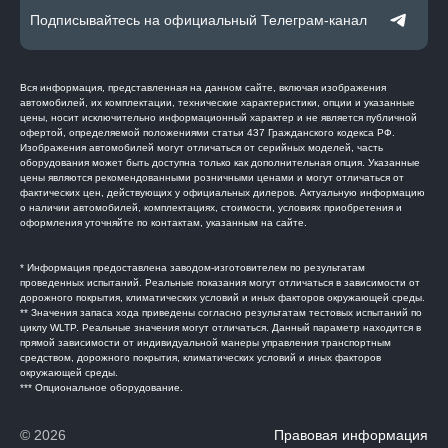
Подписывайтесь на официальный Телеграм-канал
Вся информация, представленная на данном сайте, включая изображения
автомобилей, их комплектации, технические характеристики, опции и указанные
цены, носит исключительно информационный характер и не является публичной
офертой, определяемой положениями статьи 437 Гражданского кодекса РФ.
Изображения автомобилей могут отличаться от серийных моделей, часть
оборудования может быть доступна только как дополнительная опция. Указанные
цены являются рекомендованными розничными ценами и могут отличаться от
фактических цен, действующих у официальных дилеров. Актуальную информацию
о наличии автомобилей, комплектациях, стоимости, условиях приобретения и
оформления уточняйте по контактам, указанным на сайте.
* Информация предоставлена заводом-изготовителем по результатам
проведенных испытаний. Реальные показания могут отличаться в зависимости от
дорожного покрытия, климатических условий и иных факторов окружающей среды.
** Значения запаса хода приведены согласно результатам тестовых испытаний по
циклу WLTP. Реальные значения могут отличаться. Данный параметр находится в
прямой зависимости от индивидуальной манеры управления транспортным
средством, дорожного покрытия, климатических условий и иных факторов
окружающей среды.
*** Опциональное оборудование.
© 2026
Правовая информация