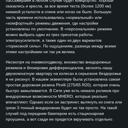
пассажирами в любом случае будет комфортно. Хороши
оказались и кресла, за все время теста (более 1200 км)
никакой усталости в спине или ногах не было. Большую
часть времени использовались «нормальный» или
«комфортный» режимы движения, где настройки
установлены по умолчанию. В «персональном» режиме
можно выбрать один из трех пресетов работы
электроусилителя, а также один из двух вариантов
«тормозной силы». По ощущениям, разница между всеми
этими настройками не так уж велика.
Несмотря на пневмоподвеску, множество внедорожных
режимов и блокировки дифференциалов, загонять нашу
двухкомнатную квартиру на колесах в серьезное бездорожье
я не рискнул. В нашем экземпляре была установлена самая
простая дорожная резина Pirelli (275/65 R20), которая очень
быстро замыливается. В Сети уже есть немало роликов про
внедорожные возможности MHERO, которые реально
впечатляют. Однако если он застрянет, вытянуть из снега или
грязи 3-тонный внедорожник будет не так просто. На такой
случай под передним бампером есть стационарная
проушина, а вот сзади ее придется вкручивать отдельно.