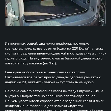
Из приятных вещей: два ярких плафона, несколько
крепежных петель, две розетки (одна на 220 Вольт), а также
кнопки управления пневмоподвеской и складыванием спинок
заднего ряда. На внутреннюю часть багажной двери можно
повесить пару пакетов (по 3 кг).
Еще один любопытный момент связан с капотом.
Открывается все легко: просто дважды дергаем рычажок с
надписью 2Х, никаких «палочек» тут ставить не нужно.
На фоне самого автомобиля капот выглядит игрушечным, а
внутри вы видите только сплошную пластиковую панель.
Причем уплотнители справляются с задержкой грязи и пыли
неидеально, а горловина для заливки жидкости
стеклоомывателя расположена не самым удачном образом.