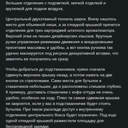
большое отделение с подсветкой, мягкой отделкой и
крутилкой для подачи воздуха.
Центральный двухэтажный тоннель широк. Внизу нашлось
место для объемной ниши, а за откидной крышкой прячется
отделение для трех картриджей штатного ароматизатора.
Верхний этаж не лишен дизайнерских изысков. Крупные
ручки управления режимами движения и внедорожными
пресетами массивны и удобны, а вот кнопка ручника так
удачно маскируется под рисунок декоративной вставки, что
заметить ее получилось не сразу.
Чтобы добраться до подстаканников, нужно сначала
сдвинуть верхнюю крышку назад, а потом нажать на две
кнопки со стрелочками. Сами места для бутылок и
стаканчиков небольшие, да и расположены слишком глубоко.
К примеру, доставать стаканчики с кофе оттуда не очень
удобно, особенно на ходу. Плюс та самая сдвижная крышка
не закроется, если у вас в подстаканничке будет стоять
бутылка. При таком раскладе доступ к внутреннему
отделению центрального бокса будет ограничен. Под еще
одной откидной крышкой разместили площадку для
беспроводной зарядки.